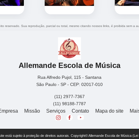
reito reservado. Sua reprodução, parcial ou total, mesmo citando nossos links, é proibida sem a au
Allemande Escola de Música
Rua Alfredo Pujol, 115 - Santana
São Paulo - SP - CEP: 02017-010
(11) 2977-7367
(11) 98188-7787
Empresa
Missão
Serviços
Contato
Mapa do site
Mai
 site está sujeito à proteção de direitos autorais. Copyright© Allemande Escola de Música (Le