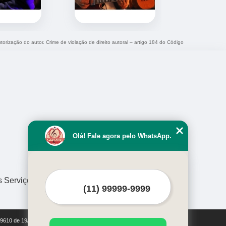
torização do autor. Crime de violação de direito autoral – artigo 184 do Código
Olá! Fale agora pelo WhatsApp.
s Serviços
i 9610 de 19/02/1998)