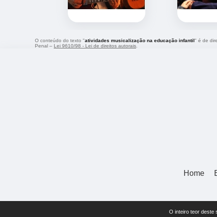
O conteúdo do texto "
atividades musicalização na educação infantil
" é de di
Penal –
Lei 9610/98 - Lei de direitos autorais
.
Home
O inteiro teor deste