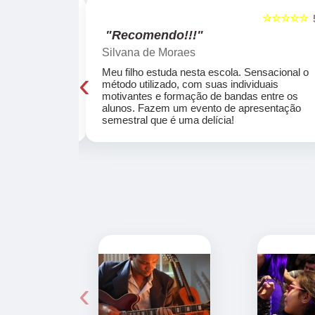
☆☆☆☆☆
☆☆☆☆☆
5
"Recomendo!!!"
Silvana de Moraes
‹
cola, a turma
Meu filho estuda nesta escola. Sensacional o
o, super
método utilizado, com suas individuais
osta a te
motivantes e formação de bandas entre os
ocar e aprender
alunos. Fazem um evento de apresentação
semestral que é uma delícia!
‹