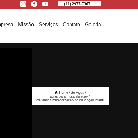
(11) 2977-7367
presa
Missão
Serviços
Contato
Galeria
Home
Serviços
aulas para musicalização
atividades musicalização na educação infantil