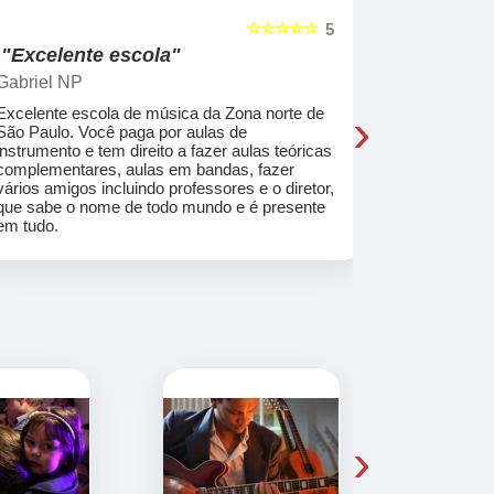
☆☆☆☆☆
5
"Excelente escola"
"Recome
Gabriel NP
Marcel Mat
›
Excelente escola de música da Zona norte de
Desde o pri
São Paulo. Você paga por aulas de
de professo
instrumento e tem direito a fazer aulas teóricas
acolhedores
complementares, aulas em bandas, fazer
ajudar a co
vários amigos incluindo professores e o diretor,
musica.
que sabe o nome de todo mundo e é presente
em tudo.
›