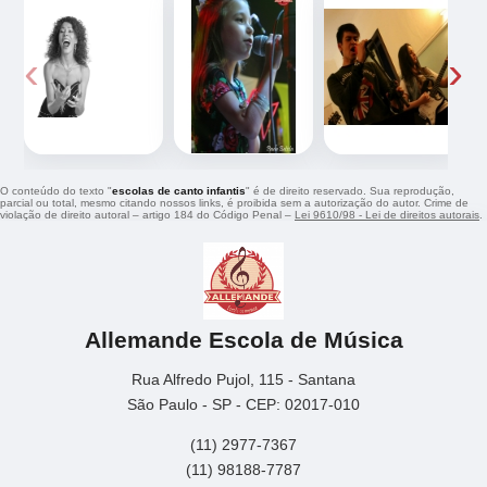
‹
›
O conteúdo do texto "
escolas de canto infantis
" é de direito reservado. Sua reprodução,
parcial ou total, mesmo citando nossos links, é proibida sem a autorização do autor. Crime de
violação de direito autoral – artigo 184 do Código Penal –
Lei 9610/98 - Lei de direitos autorais
.
Allemande Escola de Música
Rua Alfredo Pujol, 115 - Santana
São Paulo - SP - CEP: 02017-010
(11) 2977-7367
(11) 98188-7787