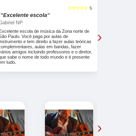
☆☆☆☆☆
5
"Excelente escola"
"Recome
Gabriel NP
Marcel Mat
›
Excelente escola de música da Zona norte de
Desde o pri
São Paulo. Você paga por aulas de
de professo
instrumento e tem direito a fazer aulas teóricas
acolhedores
complementares, aulas em bandas, fazer
ajudar a co
vários amigos incluindo professores e o diretor,
musica.
que sabe o nome de todo mundo e é presente
em tudo.
›