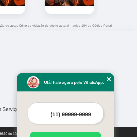
ção do autor. Crime de violação de direito autoral – artigo 184 do Código Penal –
Olá! Fale agora pelo WhatsApp.
s Serviços
i 9610 de 19/02/1998)