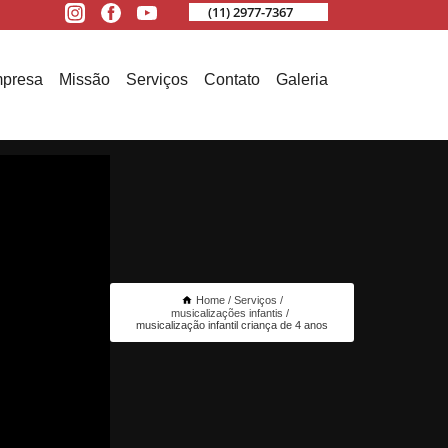
(11) 2977-7367
presa
Missão
Serviços
Contato
Galeria
Home
Serviços
musicalizações infantis
musicalização infantil criança de 4 anos