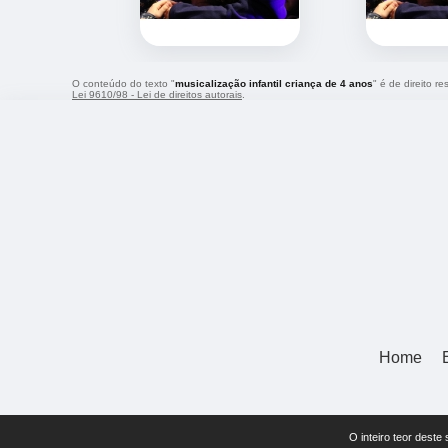
O conteúdo do texto "
musicalização infantil criança de 4 anos
" é de direito r
Lei 9610/98 - Lei de direitos autorais
.
Home
O inteiro teor deste