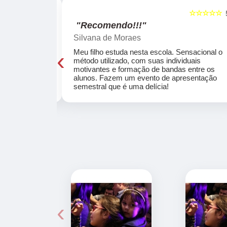
☆☆☆☆☆
☆☆☆☆☆
5
"Recomendo!!!"
Silvana de Moraes
‹
cola, a turma
Meu filho estuda nesta escola. Sensacional o
o, super
método utilizado, com suas individuais
osta a te
motivantes e formação de bandas entre os
ocar e aprender
alunos. Fazem um evento de apresentação
semestral que é uma delícia!
‹