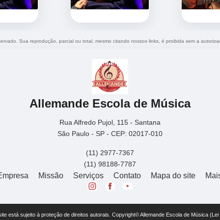
eservado. Sua reprodução, parcial ou total, mesmo citando nossos links, é proibida sem a autoriza
Allemande Escola de Música
Rua Alfredo Pujol, 115 - Santana
São Paulo - SP - CEP: 02017-010
(11) 2977-7367
(11) 98188-7787
Empresa
Missão
Serviços
Contato
Mapa do site
Mai
 site está sujeito à proteção de direitos autorais. Copyright© Allemande Escola de Música (Le