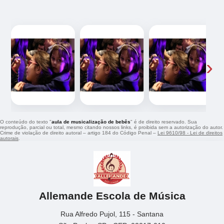
‹
›
O conteúdo do texto "
aula de musicalização de bebês
" é de direito reservado. Sua
reprodução, parcial ou total, mesmo citando nossos links, é proibida sem a autorização do autor.
Crime de violação de direito autoral – artigo 184 do Código Penal –
Lei 9610/98 - Lei de direitos
autorais
.
Allemande Escola de Música
Rua Alfredo Pujol, 115 - Santana