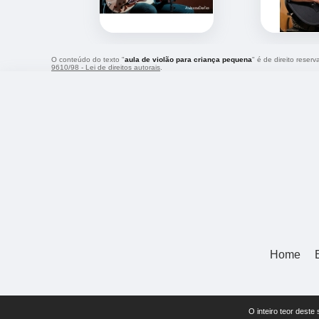
O conteúdo do texto "
aula de violão para criança pequena
" é de direito reser
9610/98 - Lei de direitos autorais
.
Home
O inteiro teor deste