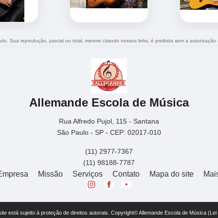
vado. Sua reprodução, parcial ou total, mesmo citando nossos links, é proibida sem a autorização
Allemande Escola de Música
Rua Alfredo Pujol, 115 - Santana
São Paulo - SP - CEP: 02017-010
(11) 2977-7367
(11) 98188-7787
Empresa
Missão
Serviços
Contato
Mapa do site
Mai
 site está sujeito à proteção de direitos autorais. Copyright© Allemande Escola de Música (Le