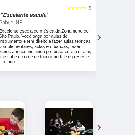
☆☆☆☆☆
5
"Excelente escola"
"Recome
Gabriel NP
Marcel Mat
›
Excelente escola de música da Zona norte de
Desde o pri
São Paulo. Você paga por aulas de
de professo
instrumento e tem direito a fazer aulas teóricas
acolhedores
complementares, aulas em bandas, fazer
ajudar a co
vários amigos incluindo professores e o diretor,
musica.
que sabe o nome de todo mundo e é presente
em tudo.
›