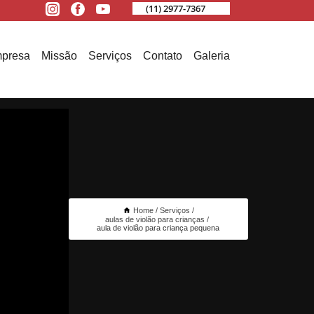
(11) 2977-7367
presa
Missão
Serviços
Contato
Galeria
Home
Serviços
aulas de violão para crianças
aula de violão para criança pequena