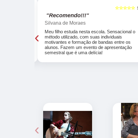
☆☆☆☆☆
☆☆☆☆☆
5
"Recomendo!!!"
Silvana de Moraes
‹
cola, a turma
Meu filho estuda nesta escola. Sensacional o
o, super
método utilizado, com suas individuais
osta a te
motivantes e formação de bandas entre os
ocar e aprender
alunos. Fazem um evento de apresentação
semestral que é uma delícia!
‹