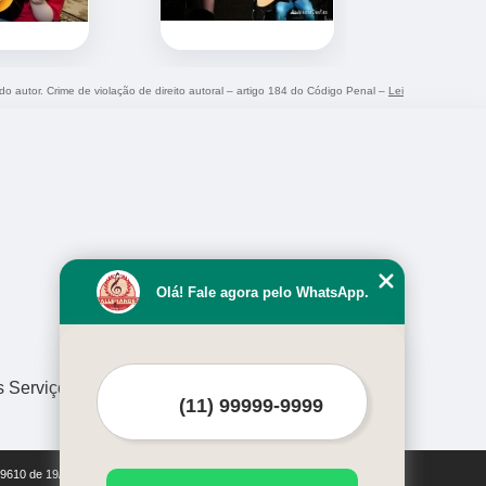
 do autor. Crime de violação de direito autoral – artigo 184 do Código Penal –
Lei
Olá! Fale agora pelo WhatsApp.
s Serviços
i 9610 de 19/02/1998)