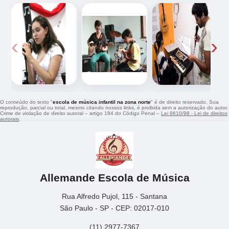
‹
›
O conteúdo do texto "
escola de música infantil na zona norte
" é de direito reservado. Sua
reprodução, parcial ou total, mesmo citando nossos links, é proibida sem a autorização do autor.
Crime de violação de direito autoral – artigo 184 do Código Penal –
Lei 9610/98 - Lei de direitos
autorais
.
Allemande Escola de Música
Rua Alfredo Pujol, 115 - Santana
São Paulo - SP - CEP: 02017-010
(11) 2977-7367