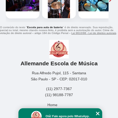
O conteúdo do texto "
Escola para aula de bateria
" é de direito reservado. Sua reprodução,
parcial ou total, mesmo citando nossos links, é proibida sem a autorização do autor. Crime de
violação de direito autoral – artigo 184 do Código Penal –
Lei 9610/98 - Lei de direitos autorais
.
Allemande Escola de Música
Rua Alfredo Pujol, 115 - Santana
São Paulo - SP - CEP: 02017-010
(11) 2977-7367
(11) 98188-7787
Home
Empresa
Olá! Fale agora pelo WhatsApp.
Missão