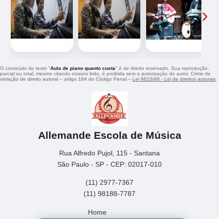
‹
›
O conteúdo do texto "
Aula de piano quanto custa
" é de direito reservado. Sua reprodução,
parcial ou total, mesmo citando nossos links, é proibida sem a autorização do autor. Crime de
violação de direito autoral – artigo 184 do Código Penal –
Lei 9610/98 - Lei de direitos autorais
.
Allemande Escola de Música
Rua Alfredo Pujol, 115 - Santana
São Paulo - SP - CEP: 02017-010
(11) 2977-7367
(11) 98188-7787
Home