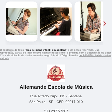
‹
›
O conteúdo do texto "
aula de piano infantil em santana
" é de direito reservado. Sua
reprodução, parcial ou total, mesmo citando nossos links, é proibida sem a autorização do autor.
Crime de violação de direito autoral – artigo 184 do Código Penal –
Lei 9610/98 - Lei de direitos
autorais
.
Allemande Escola de Música
Rua Alfredo Pujol, 115 - Santana
São Paulo - SP - CEP: 02017-010
(11) 2977-7367