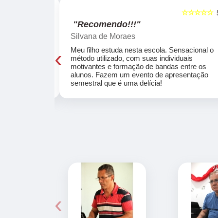
☆☆☆☆☆
☆☆☆☆☆
5
"Recomendo!!!"
Silvana de Moraes
‹
cola, a turma
Meu filho estuda nesta escola. Sensacional o
o, super
método utilizado, com suas individuais
osta a te
motivantes e formação de bandas entre os
ocar e aprender
alunos. Fazem um evento de apresentação
semestral que é uma delícia!
‹