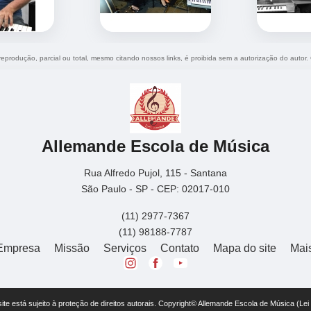
 reprodução, parcial ou total, mesmo citando nossos links, é proibida sem a autorização do autor.
Allemande Escola de Música
Rua Alfredo Pujol, 115 - Santana
São Paulo - SP - CEP: 02017-010
(11) 2977-7367
(11) 98188-7787
Empresa
Missão
Serviços
Contato
Mapa do site
Mai
 site está sujeito à proteção de direitos autorais. Copyright© Allemande Escola de Música (Le