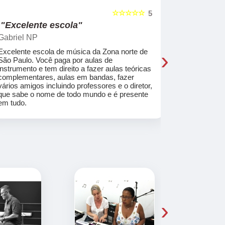
☆☆☆☆☆
5
"Excelente escola"
"Recome
Gabriel NP
Marcel Mat
›
Excelente escola de música da Zona norte de
Desde o pri
São Paulo. Você paga por aulas de
de professo
instrumento e tem direito a fazer aulas teóricas
acolhedores
complementares, aulas em bandas, fazer
ajudar a co
vários amigos incluindo professores e o diretor,
musica.
que sabe o nome de todo mundo e é presente
em tudo.
›