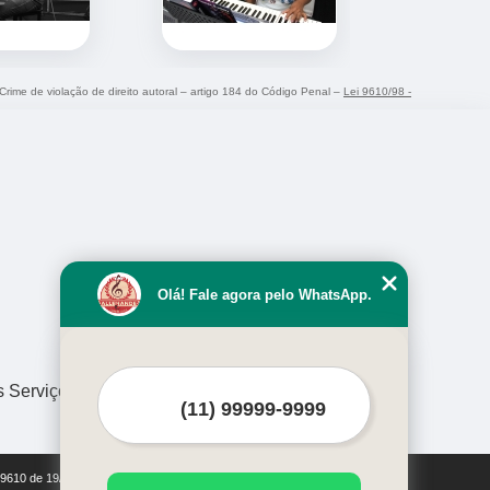
 Crime de violação de direito autoral – artigo 184 do Código Penal –
Lei 9610/98 -
Olá! Fale agora pelo WhatsApp.
s Serviços
i 9610 de 19/02/1998)