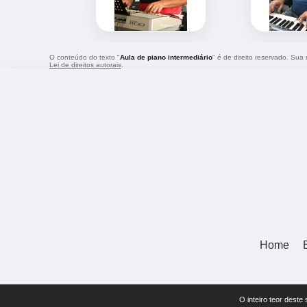
O conteúdo do texto "
Aula de piano intermediário
" é de direito reservado. Sua
Lei de direitos autorais
.
Home
O inteiro teor deste