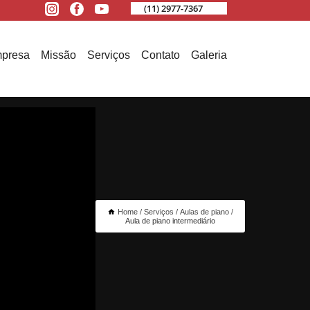
(11) 2977-7367
presa
Missão
Serviços
Contato
Galeria
Home
Serviços
Aulas de piano
Aula de piano intermediário