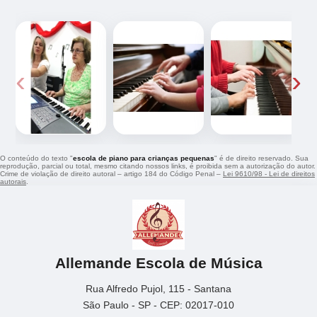
‹
›
O conteúdo do texto "
escola de piano para crianças pequenas
" é de direito reservado. Sua
reprodução, parcial ou total, mesmo citando nossos links, é proibida sem a autorização do autor.
Crime de violação de direito autoral – artigo 184 do Código Penal –
Lei 9610/98 - Lei de direitos
autorais
.
Allemande Escola de Música
Rua Alfredo Pujol, 115 - Santana
São Paulo - SP - CEP: 02017-010