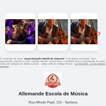
‹
›
O conteúdo do texto "
musicalização infantil de maternal
" é de direito reservado. Sua
reprodução, parcial ou total, mesmo citando nossos links, é proibida sem a autorização do autor.
Crime de violação de direito autoral – artigo 184 do Código Penal –
Lei 9610/98 - Lei de direitos
autorais
.
Allemande Escola de Música
Rua Alfredo Pujol, 115 - Santana