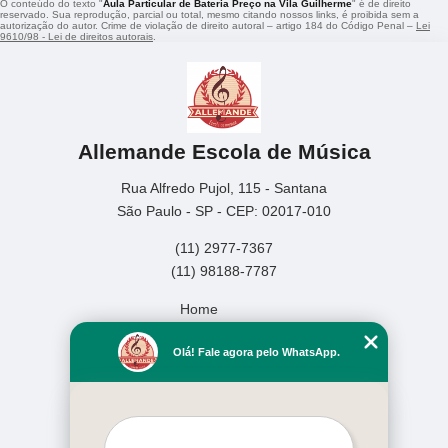
O conteúdo do texto "
Aula Particular de Bateria Preço na Vila Guilherme
" é de direito
reservado. Sua reprodução, parcial ou total, mesmo citando nossos links, é proibida sem a
autorização do autor. Crime de violação de direito autoral – artigo 184 do Código Penal –
Lei
9610/98 - Lei de direitos autorais
.
Allemande Escola de Música
Rua Alfredo Pujol, 115 - Santana
São Paulo - SP - CEP: 02017-010
(11) 2977-7367
(11) 98188-7787
Home
Empresa
Olá! Fale agora pelo WhatsApp.
Missão
Serviços
Contato
Mapa do site
Mais Serviços