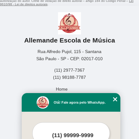
autorização do autor. Crime de violação de direito autoral – artigo 184 do Código Penal –
Lei
9610/98 - Lei de direitos autorais
.
Allemande Escola de Música
Rua Alfredo Pujol, 115 - Santana
São Paulo - SP - CEP: 02017-010
(11) 2977-7367
(11) 98188-7787
Home
Empresa
Olá! Fale agora pelo WhatsApp.
Missão
Serviços
Contato
Mapa do site
Mais Serviços