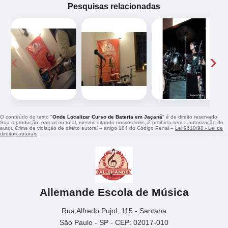
Pesquisas relacionadas
‹
›
O conteúdo do texto "
Onde Localizar Curso de Bateria em Jaçanã
" é de direito reservado.
Sua reprodução, parcial ou total, mesmo citando nossos links, é proibida sem a autorização do
autor. Crime de violação de direito autoral – artigo 184 do Código Penal –
Lei 9610/98 - Lei de
direitos autorais
.
Allemande Escola de Música
Rua Alfredo Pujol, 115 - Santana
São Paulo - SP - CEP: 02017-010