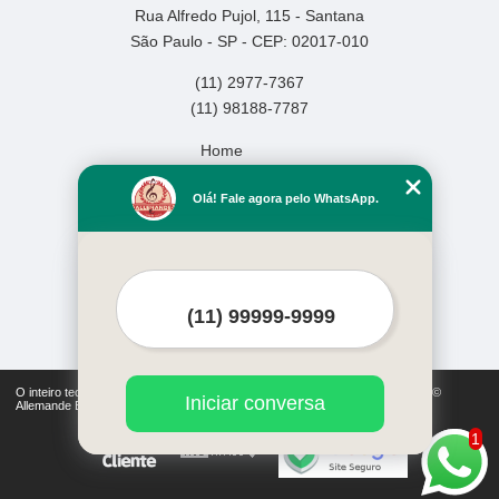
Rua Alfredo Pujol, 115 - Santana
São Paulo - SP - CEP: 02017-010
(11) 2977-7367
(11) 98188-7787
Home
Empresa
Olá! Fale agora pelo WhatsApp.
Missão
Serviços
Contato
Mapa do site
Mais Serviços
O inteiro teor deste site está sujeito à proteção de direitos autorais. Copyright©
Iniciar conversa
Allemande Escola de Música (Lei 9610 de 19/02/1998)
1