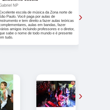
Gabriel NP
Marcel Mat
›
Excelente escola de música da Zona norte de
Desde o pri
São Paulo. Você paga por aulas de
de professo
instrumento e tem direito a fazer aulas teóricas
acolhedores
complementares, aulas em bandas, fazer
ajudar a co
vários amigos incluindo professores e o diretor,
musica.
que sabe o nome de todo mundo e é presente
em tudo.
›