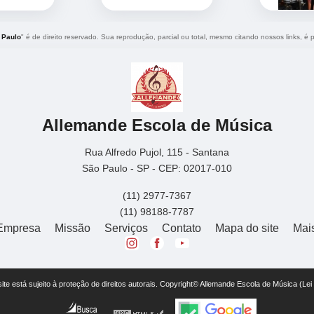
 Paulo
" é de direito reservado. Sua reprodução, parcial ou total, mesmo citando nossos links, é p
Allemande Escola de Música
Rua Alfredo Pujol, 115 - Santana
São Paulo - SP - CEP: 02017-010
(11) 2977-7367
(11) 98188-7787
Empresa
Missão
Serviços
Contato
Mapa do site
Mai
 site está sujeito à proteção de direitos autorais. Copyright© Allemande Escola de Música (Le