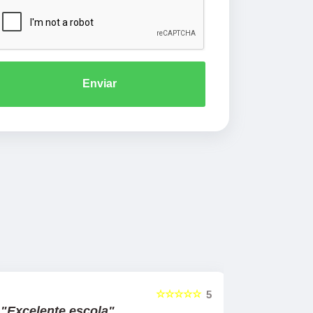
Enviar
☆☆☆☆☆
5
"Excelente escola"
"Recome