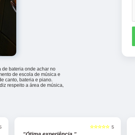
 de bateria onde achar no
mento de escola de música e
e canto, bateria e piano.
iz respeito a área de música,
☆☆☆☆☆
5
5
"Ótima experiência "