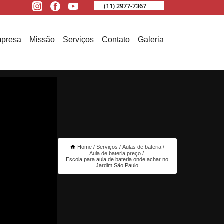
(11) 2977-7367
presa
Missão
Serviços
Contato
Galeria
Home
Serviços
Aulas de bateria
Aula de bateria preço
Escola para aula de bateria onde achar no
Jardim São Paulo