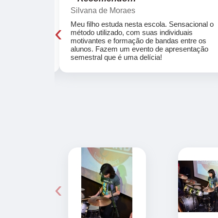
Silvana de Moraes
‹
cola, a turma
Meu filho estuda nesta escola. Sensacional o
o, super
método utilizado, com suas individuais
osta a te
motivantes e formação de bandas entre os
ocar e aprender
alunos. Fazem um evento de apresentação
semestral que é uma delícia!
‹