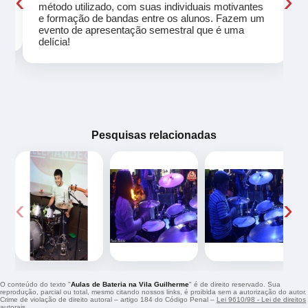
‹
›
método utilizado, com suas individuais motivantes
eu
e formação de bandas entre os alunos. Fazem um
evento de apresentação semestral que é uma
delícia!
Pesquisas relacionadas
‹
›
O conteúdo do texto "
Aulas de Bateria na Vila Guilherme
" é de direito reservado. Sua
reprodução, parcial ou total, mesmo citando nossos links, é proibida sem a autorização do autor.
Crime de violação de direito autoral – artigo 184 do Código Penal –
Lei 9610/98 - Lei de direitos
autorais
.