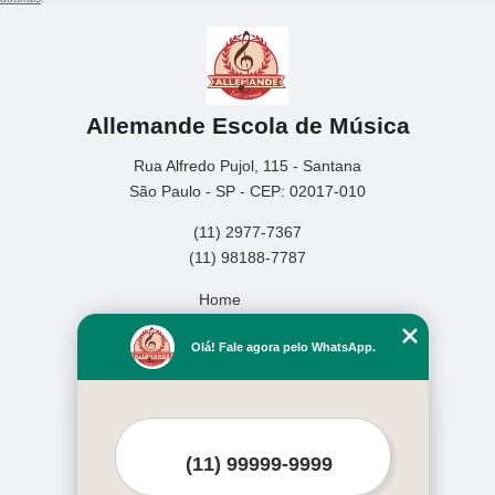
Allemande Escola de Música
Rua Alfredo Pujol, 115 - Santana
São Paulo - SP - CEP: 02017-010
(11) 2977-7367
(11) 98188-7787
Home
Empresa
Olá! Fale agora pelo WhatsApp.
Missão
Serviços
Contato
Mapa do site
Mais Serviços