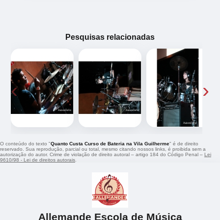
Pesquisas relacionadas
‹
›
O conteúdo do texto "
Quanto Custa Curso de Bateria na Vila Guilherme
" é de direito
reservado. Sua reprodução, parcial ou total, mesmo citando nossos links, é proibida sem a
autorização do autor. Crime de violação de direito autoral – artigo 184 do Código Penal –
Lei
9610/98 - Lei de direitos autorais
.
Allemande Escola de Música