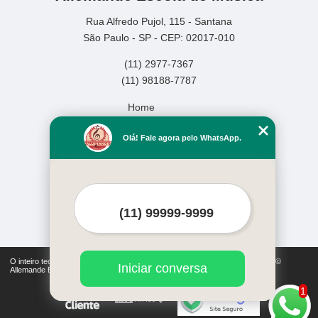
Rua Alfredo Pujol, 115 - Santana
São Paulo - SP - CEP: 02017-010
(11) 2977-7367
(11) 98188-7787
Home
Empresa
Olá! Fale agora pelo WhatsApp.
Missão
Serviços
Contato
Mapa do site
Mais Serviços
O inteiro teor deste site está sujeito à proteção de direitos autorais. Copyright©
Iniciar conversa
Allemande Escola de Música (Lei 9610 de 19/02/1998)
1