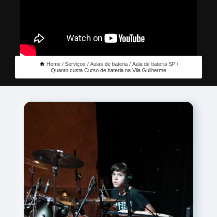
Home
Serviços
Aulas de bateria
Aula de bateria SP
Quanto custa Curso de bateria na Vila Guilherme