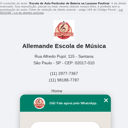
O conteúdo do texto "
Escola de Aula Particular de Bateria na Lauzane Paulista
" é de direito
reservado. Sua reprodução, parcial ou total, mesmo citando nossos links, é proibida sem a
autorização do autor. Crime de violação de direito autoral – artigo 184 do Código Penal –
Lei
9610/98 - Lei de direitos autorais
.
Allemande Escola de Música
Rua Alfredo Pujol, 115 - Santana
São Paulo - SP - CEP: 02017-010
(11) 2977-7367
(11) 98188-7787
Home
Empresa
Olá! Fale agora pelo WhatsApp.
Missão
Serviços
Contato
Mapa do site