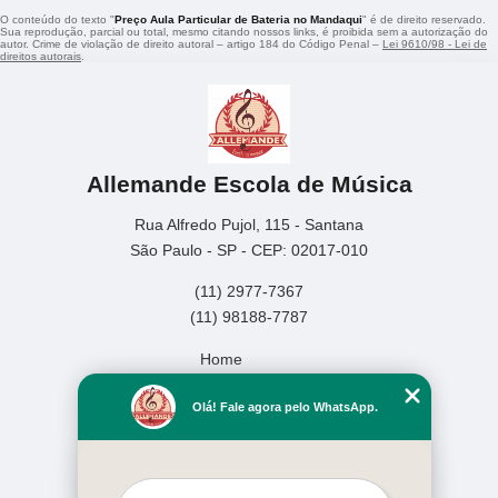
O conteúdo do texto "
Preço Aula Particular de Bateria no Mandaqui
" é de direito reservado.
Sua reprodução, parcial ou total, mesmo citando nossos links, é proibida sem a autorização do
autor. Crime de violação de direito autoral – artigo 184 do Código Penal –
Lei 9610/98 - Lei de
direitos autorais
.
Allemande Escola de Música
Rua Alfredo Pujol, 115 - Santana
São Paulo - SP - CEP: 02017-010
(11) 2977-7367
(11) 98188-7787
Home
Empresa
Olá! Fale agora pelo WhatsApp.
Missão
Serviços
Contato
Mapa do site