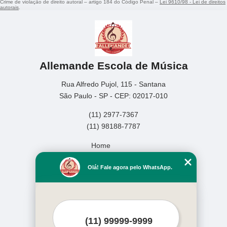
Crime de violação de direito autoral – artigo 184 do Código Penal –
Lei 9610/98 - Lei de direitos
autorais
.
Allemande Escola de Música
Rua Alfredo Pujol, 115 - Santana
São Paulo - SP - CEP: 02017-010
(11) 2977-7367
(11) 98188-7787
Home
Empresa
Olá! Fale agora pelo WhatsApp.
Missão
Serviços
Contato
Mapa do site
Mais Serviços