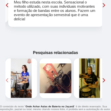
‹
›
Meu filho estuda nesta escola. Sensacional o
método utilizado, com suas individuais motivantes
eu
e formação de bandas entre os alunos. Fazem um
evento de apresentação semestral que é uma
delícia!
Pesquisas relacionadas
‹
›
O conteúdo do texto "
Onde Achar Aulas de Bateria no Jaçanã
" é de direito reservado. Sua
reprodução, parcial ou total, mesmo citando nossos links, é proibida sem a autorização do autor.