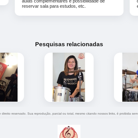
aulas complementares e possibilidade de
reservar sala para estudos, etc.
Pesquisas relacionadas
e direito reservado. Sua reprodução, parcial ou total, mesmo citando nossos links, é proibida sem 