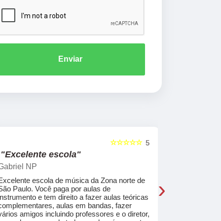
Enviar
☆☆☆☆☆
5
"Excelente escola"
"Recome
Gabriel NP
Marcel Mat
›
Excelente escola de música da Zona norte de
Desde o pri
São Paulo. Você paga por aulas de
de professo
instrumento e tem direito a fazer aulas teóricas
acolhedores
complementares, aulas em bandas, fazer
ajudar a co
vários amigos incluindo professores e o diretor,
musica.