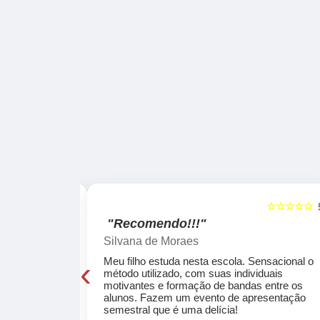
☆☆☆☆☆
☆☆☆☆☆
5
"Recomendo!!!"
Silvana de Moraes
‹
cola, a turma
Meu filho estuda nesta escola. Sensacional o
o, super
método utilizado, com suas individuais
osta a te
motivantes e formação de bandas entre os
ocar e aprender
alunos. Fazem um evento de apresentação
semestral que é uma delícia!