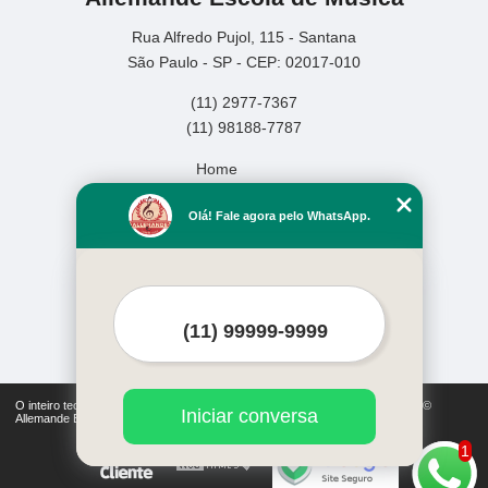
Rua Alfredo Pujol, 115 - Santana
São Paulo - SP - CEP: 02017-010
(11) 2977-7367
(11) 98188-7787
Home
Empresa
Olá! Fale agora pelo WhatsApp.
Missão
Serviços
Contato
Mapa do site
Mais Serviços
O inteiro teor deste site está sujeito à proteção de direitos autorais. Copyright©
Iniciar conversa
Allemande Escola de Música (Lei 9610 de 19/02/1998)
1