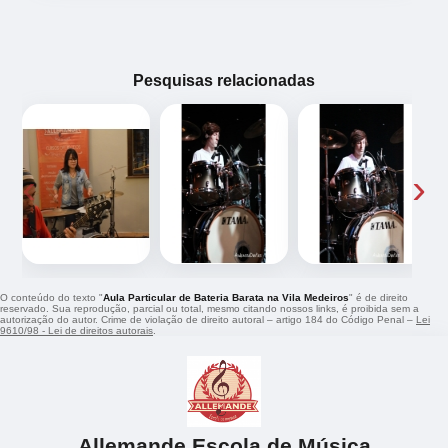
Pesquisas relacionadas
‹
›
O conteúdo do texto "
Aula Particular de Bateria Barata na Vila Medeiros
" é de direito
reservado. Sua reprodução, parcial ou total, mesmo citando nossos links, é proibida sem a
autorização do autor. Crime de violação de direito autoral – artigo 184 do Código Penal –
Lei
9610/98 - Lei de direitos autorais
.
Allemande Escola de Música