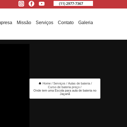
(11) 2977-7367
presa
Missão
Serviços
Contato
Galeria
Home
Serviços
Aulas de bateria
Curso de bateria preço
Onde tem uma Escola para aula de bateria no
Jaçanã