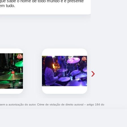
que sabe o nome de todo mundo e é presente
em tudo.
›
 sem a autorização do autor. Crime de violação de direito autoral – artigo 184 do