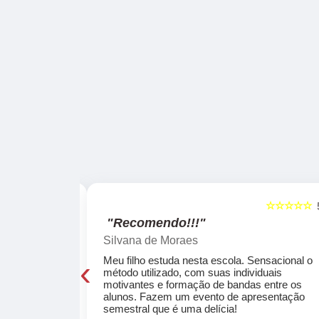
☆☆☆☆☆
☆☆☆☆☆
5
"Recomendo!!!"
Silvana de Moraes
‹
cola, a turma
Meu filho estuda nesta escola. Sensacional o
o, super
método utilizado, com suas individuais
osta a te
motivantes e formação de bandas entre os
ocar e aprender
alunos. Fazem um evento de apresentação
semestral que é uma delícia!