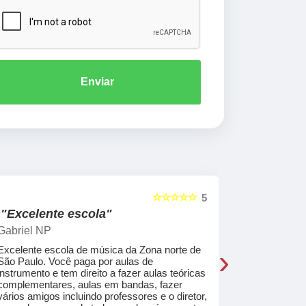
Enviar
☆☆☆☆☆
5
"Excelente escola"
"Recome
Gabriel NP
Marcel Mat
›
Excelente escola de música da Zona norte de
Desde o pri
São Paulo. Você paga por aulas de
de professo
instrumento e tem direito a fazer aulas teóricas
acolhedores
complementares, aulas em bandas, fazer
ajudar a co
vários amigos incluindo professores e o diretor,
musica.