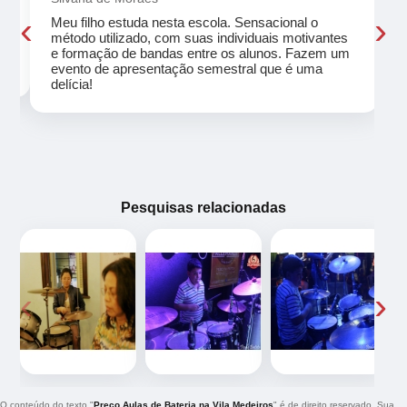
‹
›
Meu filho estuda nesta escola. Sensacional o
método utilizado, com suas individuais motivantes
eu
e formação de bandas entre os alunos. Fazem um
evento de apresentação semestral que é uma
delícia!
Pesquisas relacionadas
‹
›
O conteúdo do texto "
Preço Aulas de Bateria na Vila Medeiros
" é de direito reservado. Sua