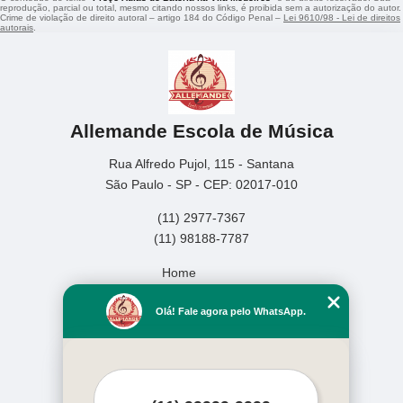
reprodução, parcial ou total, mesmo citando nossos links, é proibida sem a autorização do autor.
Crime de violação de direito autoral – artigo 184 do Código Penal –
Lei 9610/98 - Lei de direitos
autorais
.
Allemande Escola de Música
Rua Alfredo Pujol, 115 - Santana
São Paulo - SP - CEP: 02017-010
(11) 2977-7367
(11) 98188-7787
Home
Empresa
Olá! Fale agora pelo WhatsApp.
Missão
Serviços
Contato
Mapa do site
Mais Serviços