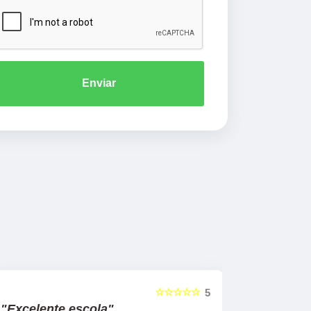
Enviar
☆☆☆☆☆
5
"Excelente escola"
"Recome