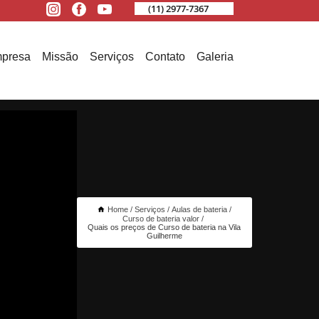
(11) 2977-7367
presa
Missão
Serviços
Contato
Galeria
Home
Serviços
Aulas de bateria
Curso de bateria valor
Quais os preços de Curso de bateria na Vila
Guilherme