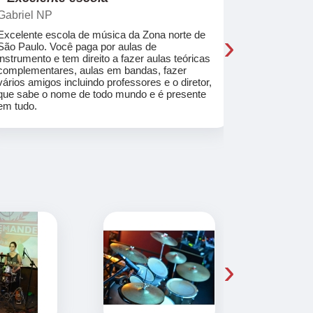
Gabriel NP
Marcel Mat
›
Excelente escola de música da Zona norte de
Desde o pri
São Paulo. Você paga por aulas de
de professo
instrumento e tem direito a fazer aulas teóricas
acolhedores
complementares, aulas em bandas, fazer
ajudar a co
vários amigos incluindo professores e o diretor,
musica.
que sabe o nome de todo mundo e é presente
em tudo.
›