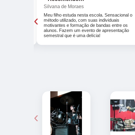
Silvana de Moraes
‹
cola, a turma
Meu filho estuda nesta escola. Sensacional o
o, super
método utilizado, com suas individuais
osta a te
motivantes e formação de bandas entre os
ocar e aprender
alunos. Fazem um evento de apresentação
semestral que é uma delícia!
‹