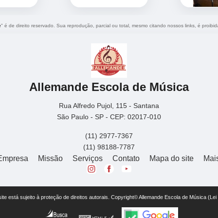
e
" é de direito reservado. Sua reprodução, parcial ou total, mesmo citando nossos links, é proibid
Allemande Escola de Música
Rua Alfredo Pujol, 115 - Santana
São Paulo - SP - CEP: 02017-010
(11) 2977-7367
(11) 98188-7787
Empresa
Missão
Serviços
Contato
Mapa do site
Mai
 site está sujeito à proteção de direitos autorais. Copyright© Allemande Escola de Música (Le