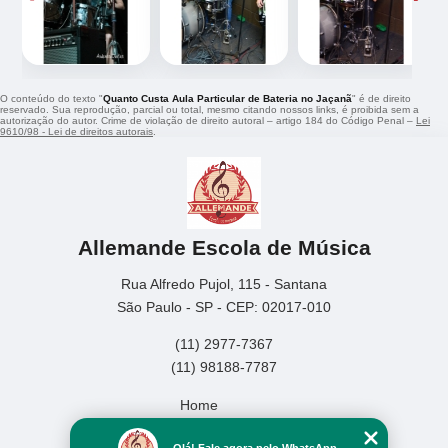
O conteúdo do texto "
Quanto Custa Aula Particular de Bateria no Jaçanã
" é de direito
reservado. Sua reprodução, parcial ou total, mesmo citando nossos links, é proibida sem a
autorização do autor. Crime de violação de direito autoral – artigo 184 do Código Penal –
Lei
9610/98 - Lei de direitos autorais
.
Allemande Escola de Música
Rua Alfredo Pujol, 115 - Santana
São Paulo - SP - CEP: 02017-010
(11) 2977-7367
(11) 98188-7787
Home
Empresa