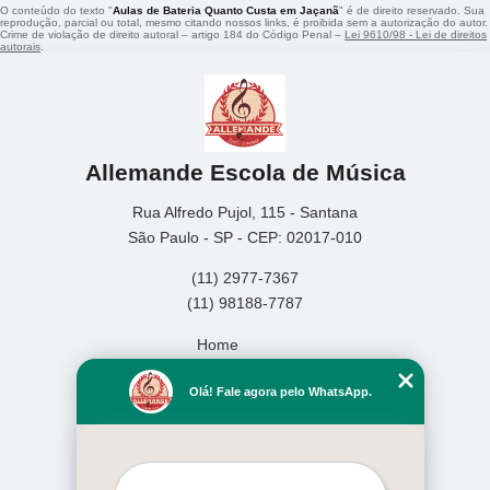
O conteúdo do texto "
Aulas de Bateria Quanto Custa em Jaçanã
" é de direito reservado. Sua
reprodução, parcial ou total, mesmo citando nossos links, é proibida sem a autorização do autor.
Crime de violação de direito autoral – artigo 184 do Código Penal –
Lei 9610/98 - Lei de direitos
autorais
.
Allemande Escola de Música
Rua Alfredo Pujol, 115 - Santana
São Paulo - SP - CEP: 02017-010
(11) 2977-7367
(11) 98188-7787
Home
Empresa
Olá! Fale agora pelo WhatsApp.
Missão
Serviços
Contato
Mapa do site