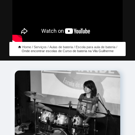
Home
Serviços
Aulas de bateria
Escola para aula de bateria
Onde encontrar escolas de Curso de bateria na Vila Guilherme