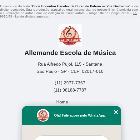
O conteúdo do texto "
Onde Encontrar Escolas de Curso de Bateria na Vila Guilherme
" é de
direito reservado. Sua reprodução, parcial ou total, mesmo citando nossos links, é proibida sem
a autorização do autor. Crime de violação de direito autoral – artigo 184 do Código Penal –
Lei
9610/98 - Lei de direitos autorais
.
Allemande Escola de Música
Rua Alfredo Pujol, 115 - Santana
São Paulo - SP - CEP: 02017-010
(11) 2977-7367
(11) 98188-7787
Home
Empresa
Olá! Fale agora pelo WhatsApp.
Missão
Serviços
Contato
Mapa do site