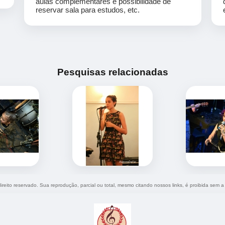
aulas complementares e possibilidade de
reservar sala para estudos, etc.
Pesquisas relacionadas
direito reservado. Sua reprodução, parcial ou total, mesmo citando nossos links, é proibida sem a