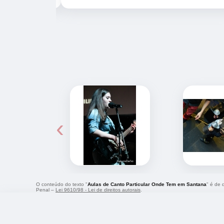
‹
O conteúdo do texto "
Aulas de Canto Particular Onde Tem em Santana
" é de 
Penal –
Lei 9610/98 - Lei de direitos autorais
.