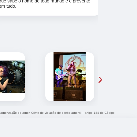
que sabe o nome de todo mundo e é presente
em tudo.
›
 autorização do autor. Crime de violação de direito autoral – artigo 184 do Código