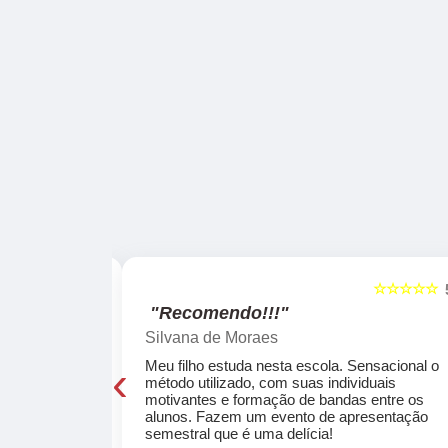
☆☆☆☆☆
☆☆☆☆☆
5
"Recomendo!!!"
Silvana de Moraes
‹
cola, a turma
Meu filho estuda nesta escola. Sensacional o
o, super
método utilizado, com suas individuais
osta a te
motivantes e formação de bandas entre os
ocar e aprender
alunos. Fazem um evento de apresentação
semestral que é uma delícia!