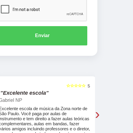
Enviar
☆☆☆☆☆
5
"Excelente escola"
"Recome
Gabriel NP
Marcel Mat
›
Excelente escola de música da Zona norte de
Desde o pri
São Paulo. Você paga por aulas de
de professo
instrumento e tem direito a fazer aulas teóricas
acolhedores
complementares, aulas em bandas, fazer
ajudar a co
vários amigos incluindo professores e o diretor,
musica.