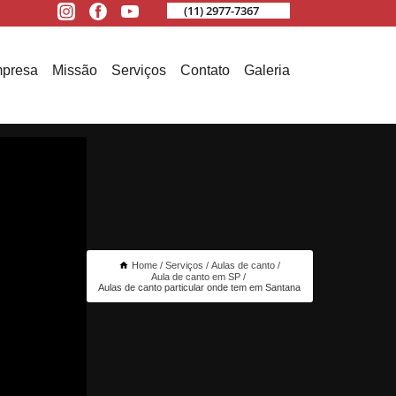
(11) 2977-7367
presa
Missão
Serviços
Contato
Galeria
Home
Serviços
Aulas de canto
Aula de canto em SP
Aulas de canto particular onde tem em Santana