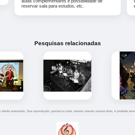
aulas complementares e possibilidade de
reservar sala para estudos, etc.
Pesquisas relacionadas
e direito reservado. Sua reprodução, parcial ou total, mesmo citando nossos links, é proibida sem 