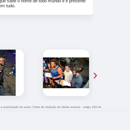
que sabe o nome de todo mundo e é presente
em tudo.
›
a autorização do autor. Crime de violação de direito autoral – artigo 184 do