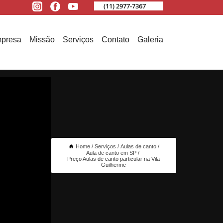
(11) 2977-7367
presa
Missão
Serviços
Contato
Galeria
Home
Serviços
Aulas de canto
Aula de canto em SP
Preço Aulas de canto particular na Vila
Guilherme