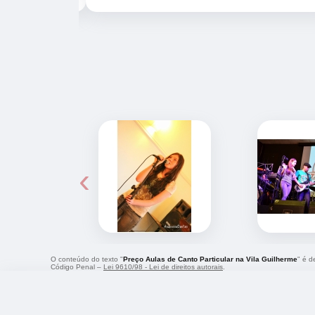
‹
O conteúdo do texto "
Preço Aulas de Canto Particular na Vila Guilherme
" é d
Código Penal –
Lei 9610/98 - Lei de direitos autorais
.