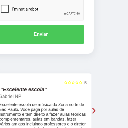
Enviar
☆☆☆☆☆
5
"Excelente escola"
"Recome
Gabriel NP
Marcel Mat
›
Excelente escola de música da Zona norte de
Desde o pri
São Paulo. Você paga por aulas de
de professo
instrumento e tem direito a fazer aulas teóricas
acolhedores
complementares, aulas em bandas, fazer
ajudar a co
vários amigos incluindo professores e o diretor,
musica.