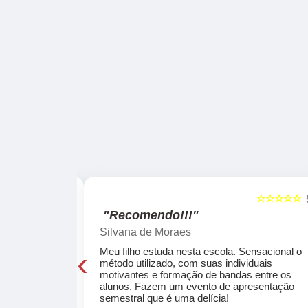
☆☆☆☆☆
☆☆☆☆☆
5
"Recomendo!!!"
Silvana de Moraes
‹
cola, a turma
Meu filho estuda nesta escola. Sensacional o
o, super
método utilizado, com suas individuais
osta a te
motivantes e formação de bandas entre os
ocar e aprender
alunos. Fazem um evento de apresentação
semestral que é uma delícia!