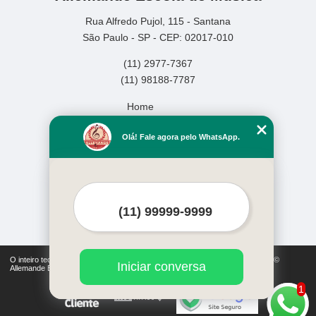
Rua Alfredo Pujol, 115 - Santana
São Paulo - SP - CEP: 02017-010
(11) 2977-7367
(11) 98188-7787
Home
Empresa
Olá! Fale agora pelo WhatsApp.
Missão
Serviços
Contato
Mapa do site
Mais Serviços
O inteiro teor deste site está sujeito à proteção de direitos autorais. Copyright©
Iniciar conversa
Allemande Escola de Música (Lei 9610 de 19/02/1998)
1