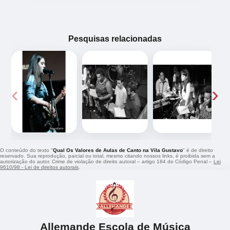
Pesquisas relacionadas
‹
›
O conteúdo do texto "
Qual Os Valores de Aulas de Canto na Vila Gustavo
" é de direito
reservado. Sua reprodução, parcial ou total, mesmo citando nossos links, é proibida sem a
autorização do autor. Crime de violação de direito autoral – artigo 184 do Código Penal –
Lei
9610/98 - Lei de direitos autorais
.
Allemande Escola de Música