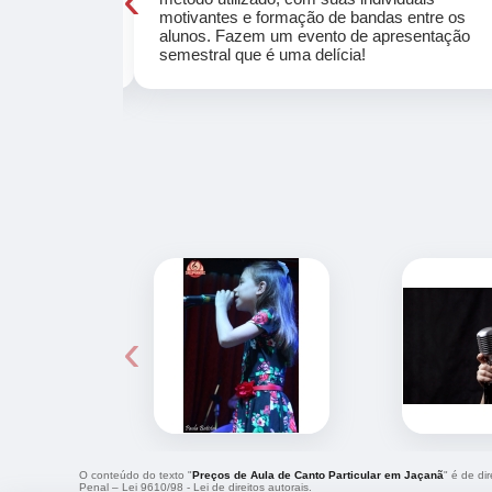
osta a te
motivantes e formação de bandas entre os
ocar e aprender
alunos. Fazem um evento de apresentação
semestral que é uma delícia!
‹
O conteúdo do texto "
Preços de Aula de Canto Particular em Jaçanã
" é de di
Penal –
Lei 9610/98 - Lei de direitos autorais
.