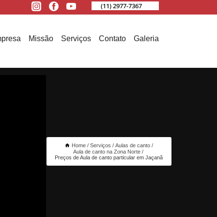
(11) 2977-7367
presa
Missão
Serviços
Contato
Galeria
Home
Serviços
Aulas de canto
Aula de canto na Zona Norte
Preços de Aula de canto particular em Jaçanã