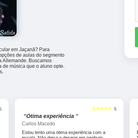
icular em Jaçanã? Para
s opções de aulas do segmento
 a Allemande. Buscamos
a de música que o aluno opte.
s.
☆☆☆☆☆
5
5
"Ótima experiência "
Carlos Macedo
Estou tento uma ótima experiência com a
escola. Não deixa a desejar em nenhum