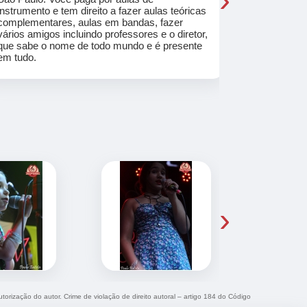
instrumento e tem direito a fazer aulas teóricas
acolhedores
complementares, aulas em bandas, fazer
ajudar a co
vários amigos incluindo professores e o diretor,
musica.
que sabe o nome de todo mundo e é presente
em tudo.
›
utorização do autor. Crime de violação de direito autoral – artigo 184 do Código