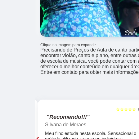
Clique na imagem para expandir
Precisando de Preços de Aula de canto part
encontrar violão, canto e piano, entre outra
de escola de música, você pode contar com
oferecer o melhor conteúdo em qualquer áre
Entre em contato para obter mais informaçõe
☆☆☆☆☆
☆☆☆☆☆
5
"Recomendo!!!"
Silvana de Moraes
‹
cola, a turma
Meu filho estuda nesta escola. Sensacional o
o, super
método utilizado, com suas individuais