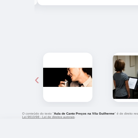
‹
O conteúdo do texto "
Aula de Canto Preços na Vila Guilherme
" é de direito r
Lei 9610/98 - Lei de direitos autorais
.