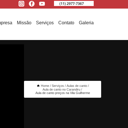
(11) 2977-7367
presa
Missão
Serviços
Contato
Galeria
Home
Serviços
Aulas de canto
Aula de canto no Carandiru
Aula de canto preços na Vila Guilherme