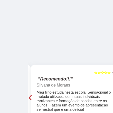
☆☆☆☆☆
☆☆☆☆☆
5
"Recomendo!!!"
Silvana de Moraes
‹
cola, a turma
Meu filho estuda nesta escola. Sensacional o
o, super
método utilizado, com suas individuais
osta a te
motivantes e formação de bandas entre os
ocar e aprender
alunos. Fazem um evento de apresentação
semestral que é uma delícia!