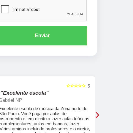
Enviar
☆☆☆☆☆
5
"Excelente escola"
"Recome
Gabriel NP
Marcel Mat
›
Excelente escola de música da Zona norte de
Desde o pri
São Paulo. Você paga por aulas de
de professo
instrumento e tem direito a fazer aulas teóricas
acolhedores
complementares, aulas em bandas, fazer
ajudar a co
vários amigos incluindo professores e o diretor,
musica.