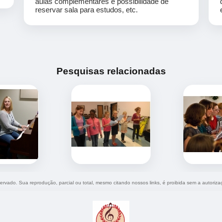
aulas complementares e possibilidade de
reservar sala para estudos, etc.
Pesquisas relacionadas
eservado. Sua reprodução, parcial ou total, mesmo citando nossos links, é proibida sem a autoriza