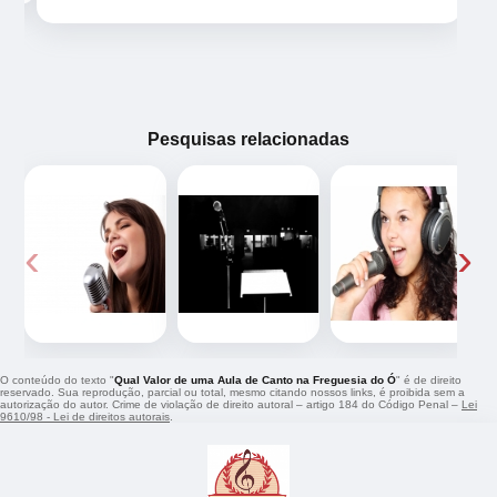
Pesquisas relacionadas
‹
›
O conteúdo do texto "
Qual Valor de uma Aula de Canto na Freguesia do Ó
" é de direito
reservado. Sua reprodução, parcial ou total, mesmo citando nossos links, é proibida sem a
autorização do autor. Crime de violação de direito autoral – artigo 184 do Código Penal –
Lei
9610/98 - Lei de direitos autorais
.