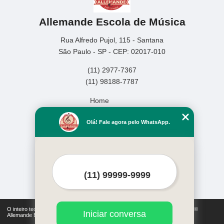
Allemande Escola de Música
Rua Alfredo Pujol, 115 - Santana
São Paulo - SP - CEP: 02017-010
(11) 2977-7367
(11) 98188-7787
Home
Empresa
Olá! Fale agora pelo WhatsApp.
Missão
Serviços
Contato
Mapa do site
Mais Serviços
O inteiro teor deste site está sujeito à proteção de direitos autorais. Copyright©
Iniciar conversa
Allemande Escola de Música (Lei 9610 de 19/02/1998)