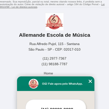
reservado. Sua reprodução, parcial ou total, mesmo citando nossos links, é proibida sem a
autorização do autor. Crime de violação de direito autoral – artigo 184 do Código Penal –
Lei
9610/98 - Lei de direitos autorais
.
Allemande Escola de Música
Rua Alfredo Pujol, 115 - Santana
São Paulo - SP - CEP: 02017-010
(11) 2977-7367
(11) 98188-7787
Home
Empresa
Olá! Fale agora pelo WhatsApp.
Missão
Serviços
Contato
Mapa do site
Mais Serviços