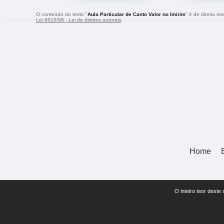
O conteúdo do texto "
Aula Particular de Canto Valor no Imirim
" é de direito r
Lei 9610/98 - Lei de direitos autorais
.
Home
O inteiro teor deste