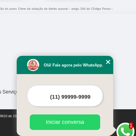
ção do autor. Crime de violação de direito autoral – artigo 184 do Código Penal –
Olá! Fale agora pelo WhatsApp.
s Serviços
i 9610 de 19/02/1998)
Iniciar conversa
1