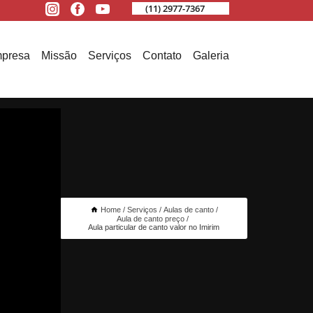
(11) 2977-7367
presa
Missão
Serviços
Contato
Galeria
Home
Serviços
Aulas de canto
Aula de canto preço
Aula particular de canto valor no Imirim