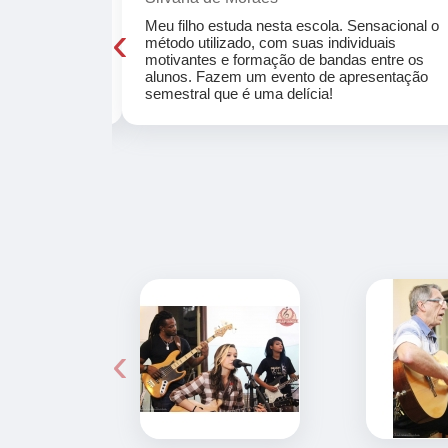
‹
cola, a turma
Meu filho estuda nesta escola. Sensacional o
o, super
método utilizado, com suas individuais
osta a te
motivantes e formação de bandas entre os
ocar e aprender
alunos. Fazem um evento de apresentação
semestral que é uma delícia!
‹