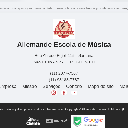
eservado. Sua reprodução, parcial ou total, mesmo citando nossos links, é proibida sem a autoriza
Allemande Escola de Música
Rua Alfredo Pujol, 115 - Santana
São Paulo - SP - CEP: 02017-010
(11) 2977-7367
(11) 98188-7787
Empresa
Missão
Serviços
Contato
Mapa do site
Mai
 site está sujeito à proteção de direitos autorais. Copyright© Allemande Escola de Música (Le