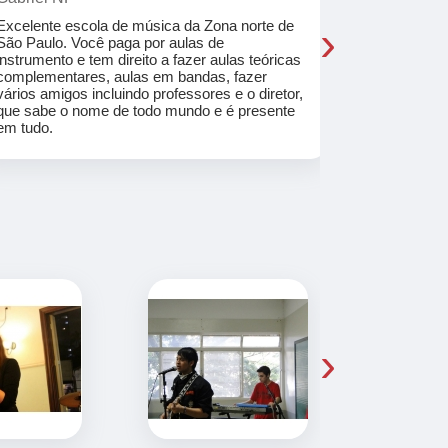
›
Excelente escola de música da Zona norte de
Desde o pri
São Paulo. Você paga por aulas de
de professo
instrumento e tem direito a fazer aulas teóricas
acolhedores
complementares, aulas em bandas, fazer
ajudar a co
vários amigos incluindo professores e o diretor,
musica.
que sabe o nome de todo mundo e é presente
em tudo.
›