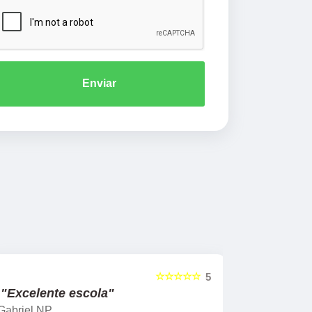
Enviar
☆☆☆☆☆
5
"Excelente escola"
"Recome
Gabriel NP
Marcel Mat