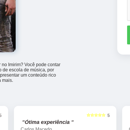
r no Imirim? Você pode contar
o de escola de música, por
apresentar um conteúdo rico
a mais.
☆☆☆☆☆
5
5
"Ótima experiência "
Carlos Macedo