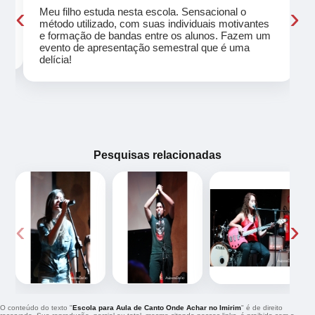
‹
›
Meu filho estuda nesta escola. Sensacional o
método utilizado, com suas individuais motivantes
eu
e formação de bandas entre os alunos. Fazem um
evento de apresentação semestral que é uma
delícia!
Pesquisas relacionadas
‹
›
O conteúdo do texto "
Escola para Aula de Canto Onde Achar no Imirim
" é de direito