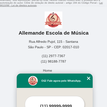
reservado. Sua reprodução, parcial ou total, mesmo citando nossos links, é proibida sem a
autorização do autor. Crime de violação de direito autoral – artigo 184 do Código Penal –
Lei
9610/98 - Lei de direitos autorais
.
Allemande Escola de Música
Rua Alfredo Pujol, 115 - Santana
São Paulo - SP - CEP: 02017-010
(11) 2977-7367
(11) 98188-7787
Home
Empresa
Olá! Fale agora pelo WhatsApp.
Missão
Serviços
Contato
Mapa do site
Mais Serviços