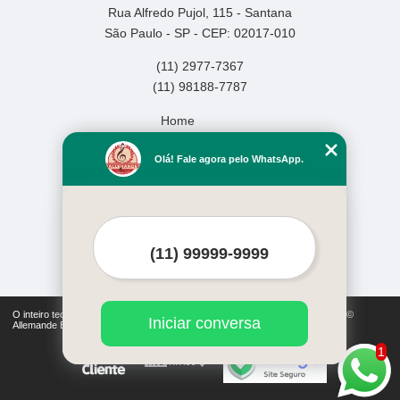
Rua Alfredo Pujol, 115 - Santana
São Paulo - SP - CEP: 02017-010
(11) 2977-7367
(11) 98188-7787
Home
Empresa
Olá! Fale agora pelo WhatsApp.
Missão
Serviços
Contato
Mapa do site
Mais Serviços
O inteiro teor deste site está sujeito à proteção de direitos autorais. Copyright©
Iniciar conversa
Allemande Escola de Música (Lei 9610 de 19/02/1998)
1