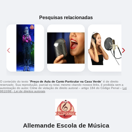
Pesquisas relacionadas
‹
›
O conteúdo do texto "
Preço de Aula de Canto Particular na Casa Verde
" é de direito
reservado. Sua reprodução, parcial ou total, mesmo citando nossos links, é proibida sem a
autorização do autor. Crime de violação de direito autoral – artigo 184 do Código Penal –
Lei
9610/98 - Lei de direitos autorais
.
Allemande Escola de Música