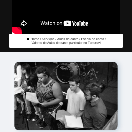
Home
Serviços
Aulas de canto
Escola de canto
Valores de Aulas de canto particular no Tucuruvi