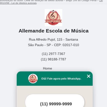
autorização do autor. Crime de violação de direito autoral – artigo 184 do Código Penal –
Lei
9610/98 - Lei de direitos autorais
.
Allemande Escola de Música
Rua Alfredo Pujol, 115 - Santana
São Paulo - SP - CEP: 02017-010
(11) 2977-7367
(11) 98188-7787
Home
Empresa
Olá! Fale agora pelo WhatsApp.
Missão
Serviços
Contato
Mapa do site
Mais Serviços