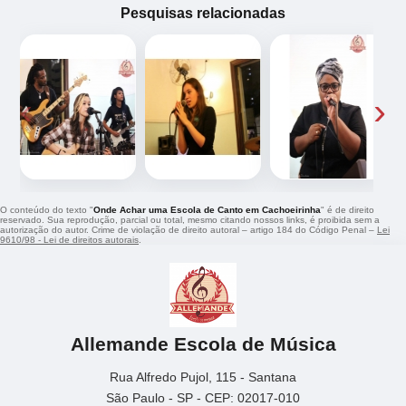
Pesquisas relacionadas
‹
›
O conteúdo do texto "
Onde Achar uma Escola de Canto em Cachoeirinha
" é de direito
reservado. Sua reprodução, parcial ou total, mesmo citando nossos links, é proibida sem a
autorização do autor. Crime de violação de direito autoral – artigo 184 do Código Penal –
Lei
9610/98 - Lei de direitos autorais
.
Allemande Escola de Música
Rua Alfredo Pujol, 115 - Santana
São Paulo - SP - CEP: 02017-010