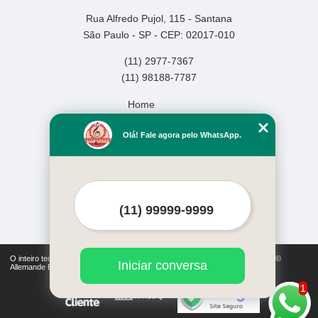
Rua Alfredo Pujol, 115 - Santana
São Paulo - SP - CEP: 02017-010
(11) 2977-7367
(11) 98188-7787
Home
Empresa
Olá! Fale agora pelo WhatsApp.
Missão
Serviços
Contato
Mapa do site
Mais Serviços
O inteiro teor deste site está sujeito à proteção de direitos autorais. Copyright©
Iniciar conversa
Allemande Escola de Música (Lei 9610 de 19/02/1998)
1