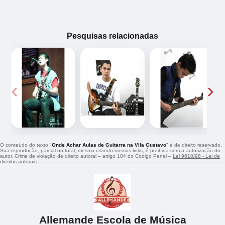
Pesquisas relacionadas
‹
›
O conteúdo do texto "
Onde Achar Aulas de Guitarra na Vila Gustavo
" é de direito reservado.
Sua reprodução, parcial ou total, mesmo citando nossos links, é proibida sem a autorização do
autor. Crime de violação de direito autoral – artigo 184 do Código Penal –
Lei 9610/98 - Lei de
direitos autorais
.
Allemande Escola de Música