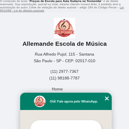
O conteúdo do texto "
Preços de Escola para Aula Guitarra no Tremembé
" é de direito
reservado. Sua reprodução, parcial ou total, mesmo citando nossos links, é proibida sem a
autorização do autor. Crime de violação de direito autoral – artigo 184 do Código Penal –
Lei
9610/98 - Lei de direitos autorais
.
Allemande Escola de Música
Rua Alfredo Pujol, 115 - Santana
São Paulo - SP - CEP: 02017-010
(11) 2977-7367
(11) 98188-7787
Home
Empresa
Olá! Fale agora pelo WhatsApp.
Missão
Serviços
Contato
Mapa do site
Mais Serviços