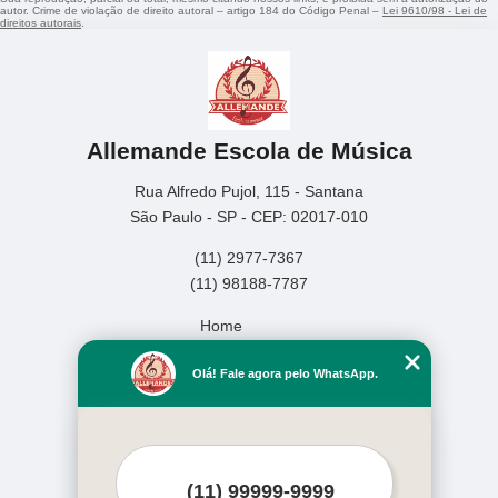
autor. Crime de violação de direito autoral – artigo 184 do Código Penal –
Lei 9610/98 - Lei de
direitos autorais
.
Allemande Escola de Música
Rua Alfredo Pujol, 115 - Santana
São Paulo - SP - CEP: 02017-010
(11) 2977-7367
(11) 98188-7787
Home
Empresa
Olá! Fale agora pelo WhatsApp.
Missão
Serviços
Contato
Mapa do site
Mais Serviços