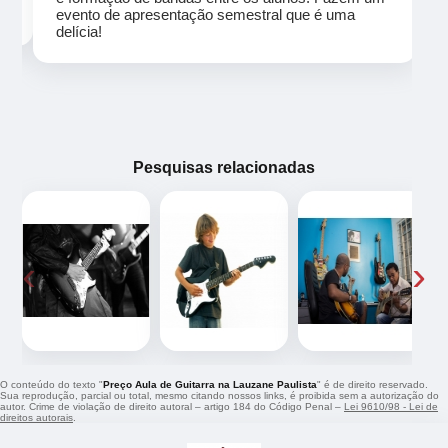
evento de apresentação semestral que é uma
delícia!
Pesquisas relacionadas
‹
›
O conteúdo do texto "
Preço Aula de Guitarra na Lauzane Paulista
" é de direito reservado.
Sua reprodução, parcial ou total, mesmo citando nossos links, é proibida sem a autorização do
autor. Crime de violação de direito autoral – artigo 184 do Código Penal –
Lei 9610/98 - Lei de
direitos autorais
.