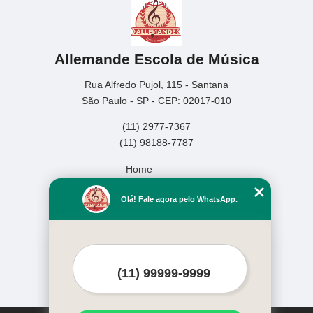
Allemande Escola de Música
Rua Alfredo Pujol, 115 - Santana
São Paulo - SP - CEP: 02017-010
(11) 2977-7367
(11) 98188-7787
Home
Empresa
Olá! Fale agora pelo WhatsApp.
Missão
Serviços
Contato
Mapa do site
Mais Serviços