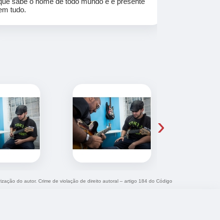
que sabe o nome de todo mundo e é presente
em tudo.
›
rização do autor. Crime de violação de direito autoral – artigo 184 do Código