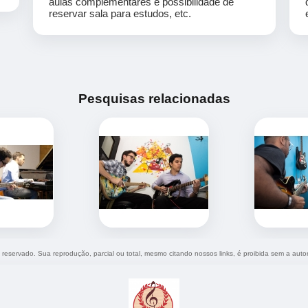
aulas complementares e possibilidade de
reservar sala para estudos, etc.
Pesquisas relacionadas
to reservado. Sua reprodução, parcial ou total, mesmo citando nossos links, é proibida sem a auto