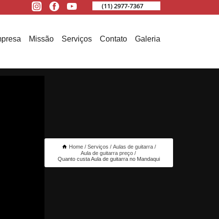
(11) 2977-7367
presa
Missão
Serviços
Contato
Galeria
Home
Serviços
Aulas de guitarra
Aula de guitarra preço
Quanto custa Aula de guitarra no Mandaqui