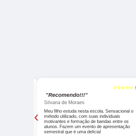
☆☆☆☆☆
☆☆☆☆☆
5
"Recomendo!!!"
Silvana de Moraes
‹
cola, a turma
Meu filho estuda nesta escola. Sensacional o
o, super
método utilizado, com suas individuais
osta a te
motivantes e formação de bandas entre os
ocar e aprender
alunos. Fazem um evento de apresentação
semestral que é uma delícia!