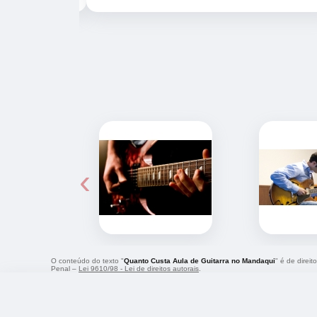
‹
O conteúdo do texto "
Quanto Custa Aula de Guitarra no Mandaqui
" é de direi
Penal –
Lei 9610/98 - Lei de direitos autorais
.