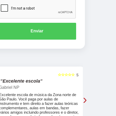
Enviar
☆☆☆☆☆
5
"Excelente escola"
"Recome
Gabriel NP
Marcel Mat
›
Excelente escola de música da Zona norte de
Desde o pri
São Paulo. Você paga por aulas de
de professo
instrumento e tem direito a fazer aulas teóricas
acolhedores
complementares, aulas em bandas, fazer
ajudar a co
vários amigos incluindo professores e o diretor,
musica.