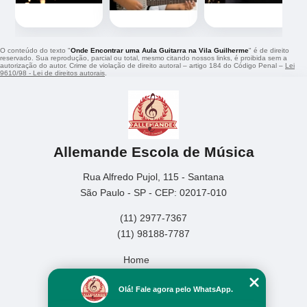
O conteúdo do texto "
Onde Encontrar uma Aula Guitarra na Vila Guilherme
" é de direito
reservado. Sua reprodução, parcial ou total, mesmo citando nossos links, é proibida sem a
autorização do autor. Crime de violação de direito autoral – artigo 184 do Código Penal –
Lei
9610/98 - Lei de direitos autorais
.
Allemande Escola de Música
Rua Alfredo Pujol, 115 - Santana
São Paulo - SP - CEP: 02017-010
(11) 2977-7367
(11) 98188-7787
Home
Empresa
Olá! Fale agora pelo WhatsApp.
Missão