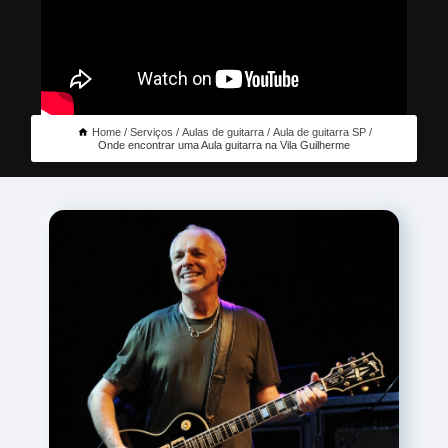
Home
Serviços
Aulas de guitarra
Aula de guitarra SP
Onde encontrar uma Aula guitarra na Vila Guilherme