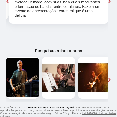
‹
›
método utilizado, com suas individuais motivantes
eu
e formação de bandas entre os alunos. Fazem um
evento de apresentação semestral que é uma
delícia!
Pesquisas relacionadas
‹
›
O conteúdo do texto "
Onde Fazer Aula Guitarra em Jaçanã
" é de direito reservado. Sua
reprodução, parcial ou total, mesmo citando nossos links, é proibida sem a autorização do autor.
Crime de violação de direito autoral – artigo 184 do Código Penal –
Lei 9610/98 - Lei de direitos
autorais
.