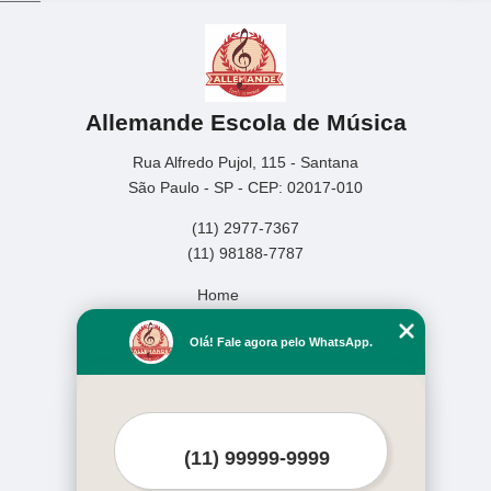
Allemande Escola de Música
Rua Alfredo Pujol, 115 - Santana
São Paulo - SP - CEP: 02017-010
(11) 2977-7367
(11) 98188-7787
Home
Empresa
Olá! Fale agora pelo WhatsApp.
Missão
Serviços
Contato
Mapa do site
Mais Serviços