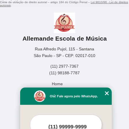
Crime de violação de direito autoral – artigo 184 do Código Penal –
Lei 9610/98 - Lei de direitos
autorais
.
Allemande Escola de Música
Rua Alfredo Pujol, 115 - Santana
São Paulo - SP - CEP: 02017-010
(11) 2977-7367
(11) 98188-7787
Home
Empresa
Olá! Fale agora pelo WhatsApp.
Missão
Serviços
Contato
Mapa do site
Mais Serviços