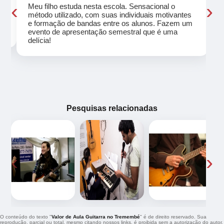
‹
›
Meu filho estuda nesta escola. Sensacional o
método utilizado, com suas individuais motivantes
eu
e formação de bandas entre os alunos. Fazem um
evento de apresentação semestral que é uma
delícia!
Pesquisas relacionadas
‹
›
O conteúdo do texto "
Valor de Aula Guitarra no Tremembé
" é de direito reservado. Sua
reprodução, parcial ou total, mesmo citando nossos links, é proibida sem a autorização do autor.